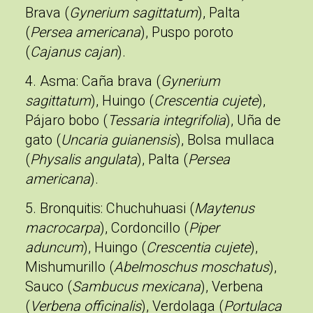
Brava (
Gynerium sagittatum
), Palta
(
Persea americana
), Puspo poroto
(
Cajanus cajan
).
4. Asma
: Caña brava (
Gynerium
sagittatum
), Huingo (
Crescentia cujete
),
Pájaro bobo (
Tessaria integrifolia
), Uña de
gato (
Uncaria guianensis
), Bolsa mullaca
(
Physalis angulata
), Palta (
Persea
americana
).
5. Bronquitis
: Chuchuhuasi (
Maytenus
macrocarpa
), Cordoncillo (
Piper
aduncum
), Huingo (
Crescentia cujete
),
Mishumurillo (
Abelmoschus moschatus
),
Sauco (
Sambucus mexicana
), Verbena
(
Verbena officinalis
), Verdolaga (
Portulaca