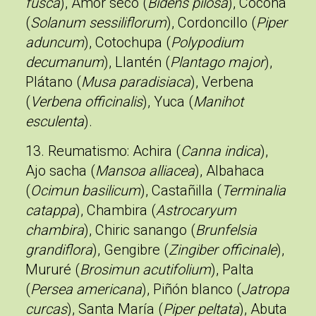
fusca
), Amor seco (
Bidens pilosa
), Cocona
(
Solanum sessiliflorum
), Cordoncillo (
Piper
aduncum
), Cotochupa (
Polypodium
decumanum
), Llantén (
Plantago major
),
Plátano (
Musa paradisiaca
), Verbena
(
Verbena officinalis
), Yuca (
Manihot
esculenta
).
13. Reumatismo
: Achira (
Canna indica
),
Ajo sacha (
Mansoa alliacea
), Albahaca
(
Ocimun basilicum
), Castañilla (
Terminalia
catappa
), Chambira (
Astrocaryum
chambira
), Chiric sanango (
Brunfelsia
grandiflora
), Gengibre (
Zingiber officinale
),
Mururé (
Brosimun acutifolium
), Palta
(
Persea americana
), Piñón blanco (
Jatropa
curcas
), Santa María (
Piper peltata
), Abuta