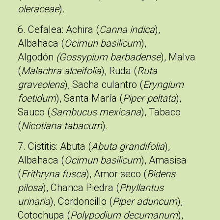
oleraceae
).
6. Cefalea
: Achira (
Canna indica
),
Albahaca (
Ocimun basilicum
),
Algodón
(Gossypium barbadense
), Malva
(
Malachra alceifolia
), Ruda (
Ruta
graveolens
), Sacha culantro (
Eryngium
foetidum
), Santa María (
Piper peltata
),
Sauco (
Sambucus mexicana
), Tabaco
(
Nicotiana tabacum
).
7. Cistitis:
Abuta (
Abuta grandifolia
),
Albahaca (
Ocimun basilicum
), Amasisa
(
Erithryna fusca
), Amor seco (
Bidens
pilosa
), Chanca Piedra (
Phyllantus
urinaria
), Cordoncillo (
Piper aduncum
),
Cotochupa (
Polypodium decumanum
),