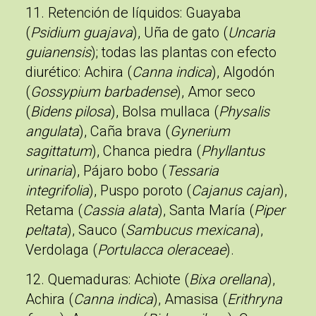
11. Retención de líquidos
: Guayaba
(
Psidium guajava
), Uña de gato (
Uncaria
guianensis
); todas las plantas con efecto
diurético: Achira (
Canna indica
), Algodón
(
Gossypium barbadense
), Amor seco
(
Bidens pilosa
), Bolsa mullaca (
Physalis
angulata
), Caña brava (
Gynerium
sagittatum
), Chanca piedra (
Phyllantus
urinaria
), Pájaro bobo (
Tessaria
integrifolia
), Puspo poroto (
Cajanus cajan
),
Retama (
Cassia alata
), Santa María (
Piper
peltata
), Sauco (
Sambucus mexicana
),
Verdolaga (
Portulacca oleraceae
).
12. Quemaduras
: Achiote (
Bixa orellana
),
Achira (
Canna indica
), Amasisa (
Erithryna