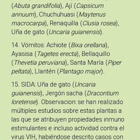
(
Abuta grandifolia
), Ají (
Capsicum
annuum
), Chuchuhuasi (
Maytenus
macrocarpa
), Renaquilla (
Clusia rosea
),
Uña de gato (
Uncaria guianensis
).
14. Vómitos
: Achiote (
Bixa orellana
),
Ayasisa (
Tagetes erecta
), Bellaquillo
(
Thevetia peruviana
), Santa María (
Piper
peltata
), Llantén (
Plantago major
).
15. SIDA
: Uña de gato (
Uncaria
guianensis
), Jergón sacha (
Dracontium
loretense
). Observacion: se han realizado
múltiples estudios sobre estas plantas a
las que se atribuyen propiedades inmuno
estimulantes e incluso actividad contra el
virus VIH, habiéndose descrito casos con