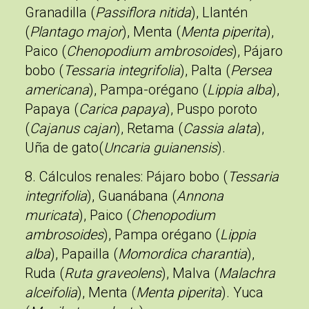
Granadilla (
Passiflora nitida
), Llantén
(
Plantago major
), Menta (
Menta piperita
),
Paico (
Chenopodium ambrosoides
), Pájaro
bobo (
Tessaria integrifolia
), Palta (
Persea
americana
), Pampa-orégano (
Lippia alba
),
Papaya (
Carica papaya
), Puspo poroto
(
Cajanus cajan
), Retama (
Cassia alata
),
Uña de gato(
Uncaria guianensis
).
8. Cálculos renales
: Pájaro bobo (
Tessaria
integrifolia
), Guanábana (
Annona
muricata
), Paico (
Chenopodium
ambrosoides
), Pampa orégano (
Lippia
alba
), Papailla (
Momordica charantia
),
Ruda (
Ruta graveolens
), Malva (
Malachra
alceifolia
), Menta (
Menta piperita
). Yuca