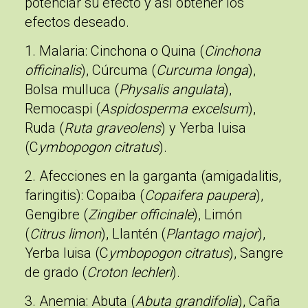
potenciar su efecto y así obtener los
efectos deseado.
1. Malaria
: Cinchona o Quina (
Cinchona
officinalis
), Cúrcuma (
Curcuma longa
),
Bolsa mulluca (
Physalis angulata
),
Remocaspi (
Aspidosperma excelsum
),
Ruda (
Ruta graveolens
) y Yerba luisa
(C
ymbopogon citratus
).
2. Afecciones en la garganta (amigadalitis,
faringitis)
: Copaiba (
Copaifera paupera
),
Gengibre (
Zingiber officinale
), Limón
(
Citrus limon
), Llantén (
Plantago major
),
Yerba luisa (C
ymbopogon citratus
), Sangre
de grado (
Croton lechleri
).
3. Anemia
: Abuta (
Abuta grandifolia
), Caña